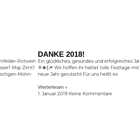
DANKE 2018!
nfelder-Rotwein
Ein glückliches, gesundes und erfolgreiches J
sser1 Msp Zimt1
🥂🍀🍾🎆 Wir hoffen ihr hattet tolle Festtage m
etschgen-Mohn-
neue Jahr gerutscht.Für uns heißt es
Weiterlesen »
1. Januar 2019
Keine Kommentare