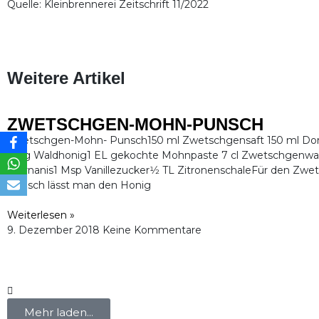
Quelle: Kleinbrennerei Zeitschrift 11/2022
Weitere Artikel
ZWETSCHGEN-MOHN-PUNSCH
Zwetschgen-Mohn- Punsch150 ml Zwetschgensaft 150 ml Dor
70 g Waldhonig1 EL gekochte Mohnpaste 7 cl Zwetschgenwa
Sternanis1 Msp Vanillezucker1⁄2 TL ZitronenschaleFür den Zw
Punsch lässt man den Honig
Weiterlesen »
9. Dezember 2018
Keine Kommentare
Mehr laden...