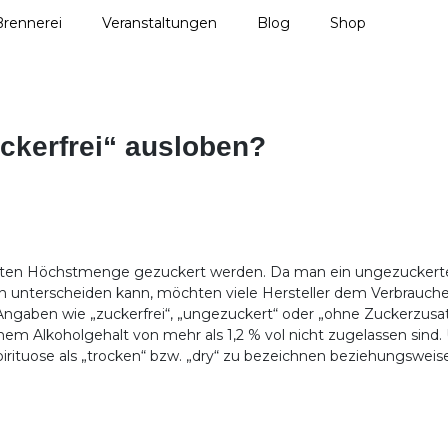
Brennerei
Veranstaltungen
Blog
Shop
uckerfrei“ ausloben?
egelten Höchstmenge gezuckert werden. Da man ein ungezuckert
unterscheiden kann, möchten viele Hersteller dem Verbraucher s
ei Angaben wie „zuckerfrei“, „ungezuckert“ oder „ohne Zuckerzu
em Alkoholgehalt von mehr als 1,2 % vol nicht zugelassen sind
 Spirituose als „trocken“ bzw. „dry“ zu bezeichnen beziehungsweise