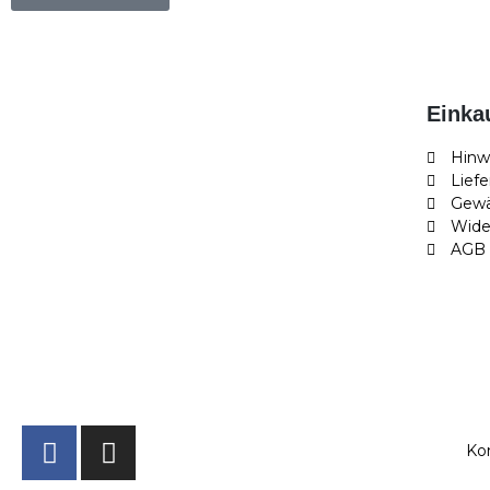
Einka
Hinw
Lief
Gewä
Wide
AGB
Ko