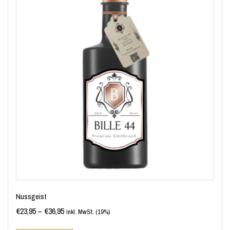
Nussgeist
€
23,95
–
€
36,95
inkl. MwSt. (19%)