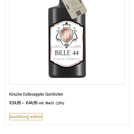
Kirsche Dolleseppler Gornhofen
€
34,95
–
€
44,95
inkl. MwSt. (19%)
Ausführung wählen