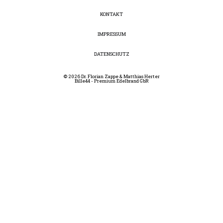
KONTAKT
IMPRESSUM
DATENSCHUTZ
© 2026 Dr. Florian Zappe & Matthias Herter
Bille44 - Premium Edelbrand GbR