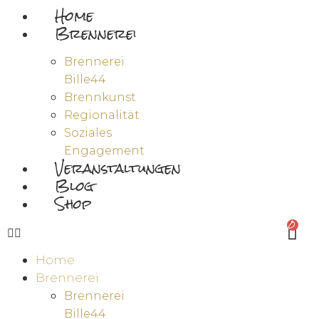
Home
Brennerei
Brennerei
Bille44
Brennkunst
Regionalität
Soziales
Engagement
Veranstaltungen
Blog
Shop
0
Home
Brennerei
Brennerei
Bille44