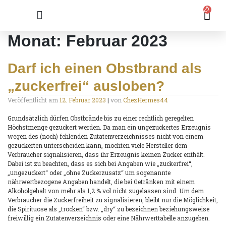
0
Monat:
Februar 2023
Darf ich einen Obstbrand als
„zuckerfrei“ ausloben?
Veröffentlicht am
12. Februar 2023
|
von
ChezHermes44
Grundsätzlich dürfen Obstbrände bis zu einer rechtlich geregelten
Höchstmenge gezuckert werden. Da man ein ungezuckertes Erzeugnis
wegen des (noch) fehlenden Zutatenverzeichnisses nicht von einem
gezuckerten unterscheiden kann, möchten viele Hersteller dem
Verbraucher signalisieren, dass ihr Erzeugnis keinen Zucker enthält.
Dabei ist zu beachten, dass es sich bei Angaben wie „zuckerfrei“,
„ungezuckert“ oder „ohne Zuckerzusatz“ um sogenannte
nährwertbezogene Angaben handelt, die bei Getränken mit einem
Alkoholgehalt von mehr als 1,2 % vol nicht zugelassen sind. Um dem
Verbraucher die Zuckerfreiheit zu signalisieren, bleibt nur die Möglichkeit,
die Spirituose als „trocken“ bzw. „dry“ zu bezeichnen beziehungsweise
freiwillig ein Zutatenverzeichnis oder eine Nährwerttabelle anzugeben.