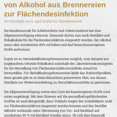
von Alkohol aus Brennereien
zur Flächendesinfektion
Veröffentlicht am
4. April 2020
|
von
ChezHermes44
Die Bundesanstalt für Arbeitsschutz und Arbeitsmedizin hat eine
Allgemeinverfügung erlassen. Demnach dürfen nun auch Destillate und
Rohalkohole für die Flächendesinfektion eingesetzt werden. Der Alkohol
muss aber mindestens 80% vol haben und darf keine kanzerogenen
Stoffe aufweisen.
Somit ist es Getreideabfindungsbrennereien möglich, zum Beispiel aus
zugekauftem Getreide Rohalkohol außerhalb des Jahresbrennkontingents
für die Herstellung von Flächendesinfektionsmitteln steuerfrei
herzustellen. Für Obstabfindungsbrennereien bleibt das Rohstoffproblem,
denn gerade gibt es in Deutschland kein preiswertes Obst, um daraus
Destillate zur Weiterverarbeitung zu Desinfektionsmitteln zu gewinnen.
Die Allgemeinverfügung sowie eine Liste der kanzerogenen Stoffe sind
unten angehängt. Mit dem Hinweis auf die gesundheitsgefährdenden
Stoffen ist auch klargestellt, dass Vorläufe wegen des Acetaldehyds nicht
zur Flächendesinfektion eingesetzt werden können und das Destillat
definitiv nochmals unter Abtrennung von Vor- and Nachlauf auf
mindestens 80 % vol destilliert werden muss. Ob sich dies finanziell