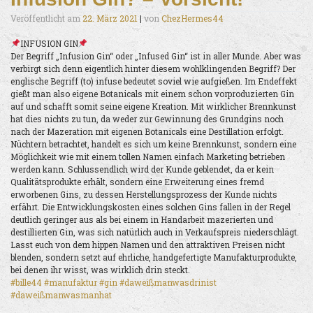
Veröffentlicht am
22. März 2021
|
von
ChezHermes44
INFUSION GIN
Der Begriff „Infusion Gin“ oder „Infused Gin“ ist in aller Munde. Aber was
verbirgt sich denn eigentlich hinter diesem wohlklingenden Begriff? Der
englische Begriff (to) infuse bedeutet soviel wie aufgießen. Im Endeffekt
gießt man also eigene Botanicals mit einem schon vorproduzierten Gin
auf und schafft somit seine eigene Kreation. Mit wirklicher Brennkunst
hat dies nichts zu tun, da weder zur Gewinnung des Grundgins noch
nach der Mazeration mit eigenen Botanicals eine Destillation erfolgt.
Nüchtern betrachtet, handelt es sich um keine Brennkunst, sondern eine
Möglichkeit wie mit einem tollen Namen einfach Marketing betrieben
werden kann. Schlussendlich wird der Kunde geblendet, da er kein
Qualitätsprodukte erhält, sondern eine Erweiterung eines fremd
erworbenen Gins, zu dessen Herstellungsprozess der Kunde nichts
erfährt. Die Entwicklungskosten eines solchen Gins fallen in der Regel
deutlich geringer aus als bei einem in Handarbeit mazerierten und
destillierten Gin, was sich natürlich auch in Verkaufspreis niederschlägt.
Lasst euch von dem hippen Namen und den attraktiven Preisen nicht
blenden, sondern setzt auf ehrliche, handgefertigte Manufakturprodukte,
bei denen ihr wisst, was wirklich drin steckt.
#bille44
#manufaktur
#gin
#daweißmanwasdrinist
#daweißmanwasmanhat