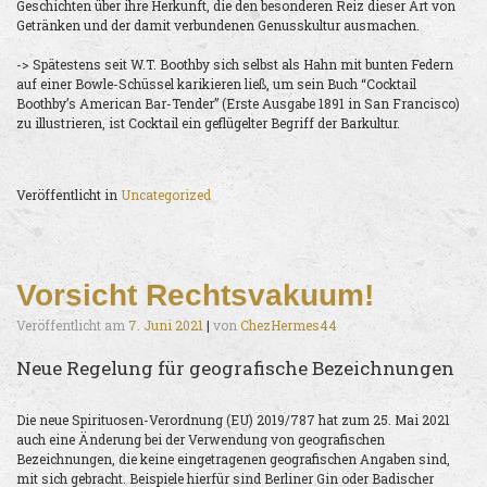
Geschichten über ihre Herkunft, die den besonderen Reiz dieser Art von
Getränken und der damit verbundenen Genusskultur ausmachen.
-> Spätestens seit W.T. Boothby sich selbst als Hahn mit bunten Federn
auf einer Bowle-Schüssel karikieren ließ, um sein Buch “Cocktail
Boothby’s American Bar-Tender” (Erste Ausgabe 1891 in San Francisco)
zu illustrieren, ist Cocktail ein geflügelter Begriff der Barkultur.
Veröffentlicht in
Uncategorized
Vorsicht Rechtsvakuum!
Veröffentlicht am
7. Juni 2021
|
von
ChezHermes44
Neue Regelung für geografische Bezeichnungen
Die neue Spirituosen-Verordnung (EU) 2019/787 hat zum 25. Mai 2021
auch eine Änderung bei der Verwendung von geografischen
Bezeichnungen, die keine eingetragenen geografischen Angaben sind,
mit sich gebracht. Beispiele hierfür sind Berliner Gin oder Badischer