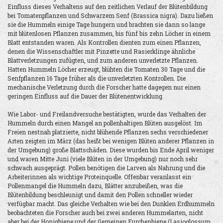
Einfluss dieses Verhaltens auf den zeitlichen Verlauf der Blütenbildung
bei Tomatenpflanzen und Schwarzem Senf (Brassica nigra). Dazu ließen
sie die Hummeln einige Tage hungern und brachten sie dann so lange
mit blütenlosen Pflanzen zusammen, bis fünf bis zehn Löcher in einem
Blatt entstanden waren. Als Kontrollen dienten zum einen Pflanzen,
denen die Wissenschaftler mit Pinzette und Rasierklinge ähnliche
Blattverletzungen zufügten, und zum anderen unverletzte Pflanzen.
Hatten Hummeln Löcher erzeugt, blühten die Tomaten 30 Tage und die
Senfpflanzen 16 Tage früher als die unverletzten Kontrollen. Die
mechanische Verletzung durch die Forscher hatte dagegen nur einen
geringen Einfluss auf die Dauer der Blütenentwicklung.
Wie Labor- und Freilandversuche bestätigten, wurde das Verhalten der
Hummeln durch einen Mangel an pollenhaltigen Blüten ausgelöst. Im
Freien nestnah platzierte, nicht blühende Pflanzen sechs verschiedener
Arten zeigten im März (das heißt bei wenigen Blüten anderer Pflanzen in
der Umgebung) große Blattschäden. Diese wurden bis Ende April weniger
und waren Mitte Juni (viele Blüten in der Umgebung) nur noch sehr
schwach ausgeprägt. Pollen benötigen die Larven als Nahrung und die
Arbeiterinnen als wichtige Proteinquelle. Offenbar veranlasst ein
Pollenmangel die Hummeln dazu, Blätter anzubeißen, was die
Blütenbildung beschleunigt und damit den Pollen schneller wieder
verfügbar macht. Das gleiche Verhalten wie bei den Dunklen Erdhummeln
beobachteten die Forscher auch bei zwei anderen Hummelarten, nicht
aber bei der Honigbiene und der Gemeinen Furchenbiene (Lasioglossum