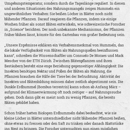
Umgebungstemperatur, sondern durch die Tageslänge reguliert. In diesen
und anderen Situationen des Nahrungsmangels zeigen Hummeln ein
ungewöhnliches Verhalten: Sie beißen Löcher in Blätter noch nicht
blühender Pflanzen. Darauf reagieren die Pflanzen, indem sie einige
Wochen früher als sonst Blüten entwickeln, wie schweizerische Forscher
in „Science“ berichten. Der noch unbekannte Mechanismus, der Pflanzen
früher blühen lässt, könnte für den Gartenbau von großer Bedeutung sein.
„Unsere Ergebnisse erklären ein Verhaltensmerkmal von Hummeln, das
die lokale Verfügbarkeit von Blüten als Nahrungsquellen beeinflussen
kann“, schreiben die Wissenschaftler um Consuelo De Moraes und Mark
Mescher von der ETH Zürich. Zwischen Blütenpflanzen und ihren
Bestäubern besteht eine enge Beziehung gegenseitiger Abhängigkeit: Die
Insekten benötigen Nektar und Pollen der Blüten als Nahrung, die
Pflanzen brauchen die Hilfe der Tiere bei der Befruchtung. Aktivität der
Insekten und Blütenbildung müssen daher zeitlich abgestimmt sein. Die
Dunkle Erdhummel (Bombus terrestris) kann schon ab Anfang März –
aufgrund der Klimaerwärmung oft noch zeitiger – auf Nahrungssuche
gehen. Doch dann gibt es meist noch zu wenig Pflanzen, die bereits
Blüten gebildet haben.
Schon früher hatten Biologen Erdhummeln dabei beobachtet, wie sie
kleine Löcher in Blätter unterschiedlicher nicht blühender Pflanzen beißen,
ohne etwas zu fressen oder den Saft zu trinken oder danach Blattstücke
ins Nest zu bringen. Die Forscher untersuchten nun einen möglichen