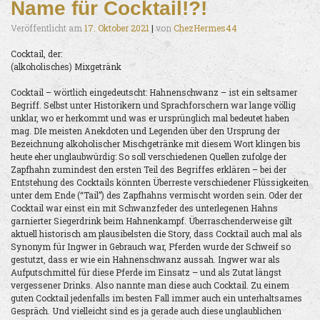
Name für Cocktail!?!
Veröffentlicht am
17. Oktober 2021
|
von
ChezHermes44
Cocktail, der:
(alkoholisches) Mixgetränk
Cocktail – wörtlich eingedeutscht: Hahnenschwanz – ist ein seltsamer
Begriff. Selbst unter Historikern und Sprachforschern war lange völlig
unklar, wo er herkommt und was er ursprünglich mal bedeutet haben
mag. DIe meisten Anekdoten und Legenden über den Ursprung der
Bezeichnung alkoholischer Mischgetränke mit diesem Wort klingen bis
heute eher unglaubwürdig: So soll verschiedenen Quellen zufolge der
Zapfhahn zumindest den ersten Teil des Begriffes erklären – bei der
Entstehung des Cocktails könnten Überreste verschiedener Flüssigkeiten
unter dem Ende (“Tail”) des Zapfhahns vermischt worden sein. Oder der
Cocktail war einst ein mit Schwanzfeder des unterlegenen Hahns
garnierter Siegerdrink beim Hahnenkampf. Überraschenderweise gilt
aktuell historisch am plausibelsten die Story, dass Cocktail auch mal als
Synonym für Ingwer in Gebrauch war, Pferden wurde der Schweif so
gestutzt, dass er wie ein Hahnenschwanz aussah. Ingwer war als
Aufputschmittel für diese Pferde im Einsatz – und als Zutat längst
vergessener Drinks. Also nannte man diese auch Cocktail. Zu einem
guten Cocktail jedenfalls im besten Fall immer auch ein unterhaltsames
Gespräch. Und vielleicht sind es ja gerade auch diese unglaublichen