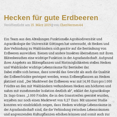
Hecken für gute Erdbeeren
Veröffentlicht am
15. März 2019
|
von
ChezHermes44
Ein Team aus den Abteilungen Funktionelle Agrobiodiversität und
Agrarökologie der Universität Göttingen hat untersucht, ob Hecken und
ihre Verbindung zu Waldrändern sich positiv auf die Bestäubung von
Erdbeeren auswirken. Bienen und andere Insekten übernehmen mit ihren
Blütenbesuchen eine wichtige Funktion in der Agrarlandschaft. Aufgrund
ihres Angebots an Blütenpflanzen und Nistmöglichkeiten stellen Hecken
und Waldränder wichtige Lebensräume für Bestäuber dar.
Dabei stellte sich heraus, dass sowohl das Gewicht als auch die Qualität
der Erdbeerfrüchte gesteigert werden, wenn Erdbeerpflanzen an Hecken
platziert sind. „Der Marktwert der Erdbeeren war mit 14,95 Euro pro 1.000
Früchte an den mit Waldrändern verbundenen Hecken am höchsten und
nahm mit zunehmender Isolation deutlich ab“, erklärt der Agrarökologe
Dr. Ingo Grass. „1.000 Früchte, die in den Grasstreifen geerntet wurden,
erzielten nur noch einen Marktwert von 9,27 Euro. Mit unserer Studie
konnten wir eindrücklich zeigen, dass Hecken wichtige Lebensräume in
der Agrarlandschaft sind, die die Verbindung zwischen Lebensräumen
und angrenzenden Kulturpflanzen erhöhen können und somit auch zur