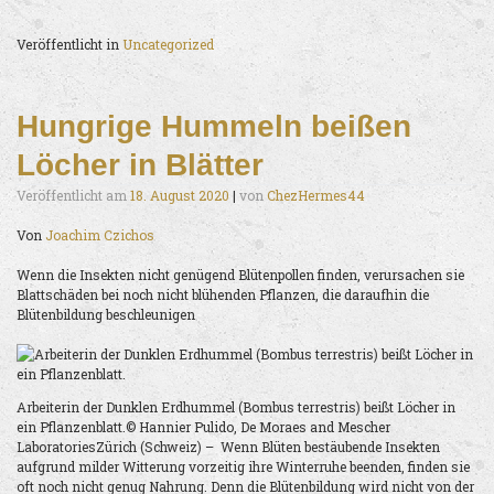
Veröffentlicht in
Uncategorized
Hungrige Hummeln beißen
Löcher in Blätter
Veröffentlicht am
18. August 2020
|
von
ChezHermes44
Von
Joachim Czichos
Wenn die Insekten nicht genügend Blütenpollen finden, verursachen sie
Blattschäden bei noch nicht blühenden Pflanzen, die daraufhin die
Blütenbildung beschleunigen
Arbeiterin der Dunklen Erdhummel (Bombus terrestris) beißt Löcher in
ein Pflanzenblatt.© Hannier Pulido, De Moraes and Mescher
LaboratoriesZürich (Schweiz) – Wenn Blüten bestäubende Insekten
aufgrund milder Witterung vorzeitig ihre Winterruhe beenden, finden sie
oft noch nicht genug Nahrung. Denn die Blütenbildung wird nicht von der