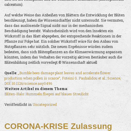
calceatum).
Auf welche Weise das Anbeißen von Blättern die Entwicklung der Blüten
beschleunigt, haben die Wissenschaftler nicht untersucht. Sie vermuten,
dass das auslösende Signal nicht nur in der mechanischen
Beschädigung besteht. Wahrscheinlich wird von den Insekten ein
Wirkstoff in das Blatt abgegeben, der entsprechende Reaktionen in der
Pflanze zur Folge hat. Ein solcher Wirkstoff wäre für den Anbau von
Nutzpflanzen sehr nützlich. Die neuen Ergebnisse würden zudem
bedeuten, dass sich Blütenpflanzen an die Klimaerwärmung anpassen
könnten, indem das Verhalten der vorzeitig aktiven Bestäuber auch die
Blütenbildung zeitlich vorverlegt.© Wissenschaft aktuell
Quelle
:
„Bumble bees damage plant leaves and accelerate flower
production when pollen is scarce“, Foteini G. Pashalidou et al.; Science,
DOI: 10.1126/science.aay0496
Weitere Artikel zu diesem Thema
:
Blüten-Halo: Hummeln fliegen auf blaues Streulicht
Veröffentlicht in
Uncategorized
CORONA-KRISE Zulassung