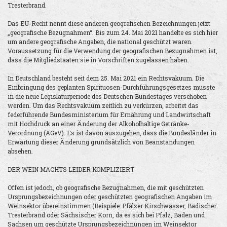
Tresterbrand.
Das EU-Recht nennt diese anderen geografischen Bezeichnungen jetzt
„geografische Bezugnahmen“. Bis zum 24. Mai 2021 handelte es sich hier
um andere geografische Angaben, die national geschützt waren.
Voraussetzung für die Verwendung der geografischen Bezugnahmen ist,
dass die Mitgliedstaaten sie in Vorschriften zugelassen haben.
In Deutschland besteht seit dem 25. Mai 2021 ein Rechtsvakuum. Die
Einbringung des geplanten Spirituosen-Durchführungsgesetzes musste
in die neue Legislaturperiode des Deutschen Bundestages verschoben
werden. Um das Rechtsvakuum zeitlich zu verkürzen, arbeitet das
federführende Bundesministerium für Ernährung und Landwirtschaft
mit Hochdruck an einer Änderung der Alkoholhaltige Getränke-
Verordnung (AGeV). Es ist davon auszugehen, dass die Bundesländer in
Erwartung dieser Änderung grundsätzlich von Beanstandungen
absehen.
DER WEIN MACHTS LEIDER KOMPLIZIERT
Offen ist jedoch, ob geografische Bezugnahmen, die mit geschützten
Ursprungsbezeichnungen oder geschützten geografischen Angaben im
Weinsektor übereinstimmen (Beispiele: Pfälzer Kirschwasser, Badischer
Tresterbrand oder Sächsischer Korn, da es sich bei Pfalz, Baden und
Sachsen um geschützte Ursprungsbezeichnungen im Weinsektor