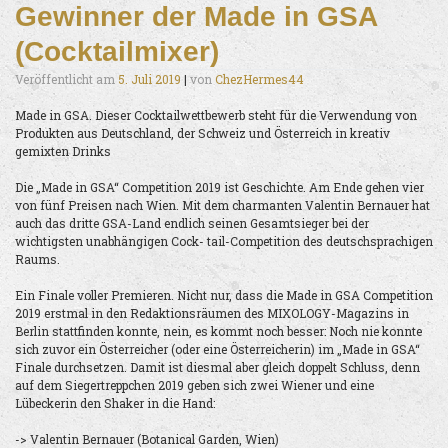
Gewinner der Made in GSA
(Cocktailmixer)
Veröffentlicht am
5. Juli 2019
|
von
ChezHermes44
Made in GSA. Dieser Cocktailwettbewerb steht für die Verwendung von
Produkten aus Deutschland, der Schweiz und Österreich in kreativ
gemixten Drinks
Die „Made in GSA“ Competition 2019 ist Geschichte. Am Ende gehen vier
von fünf Preisen nach Wien. Mit dem charmanten Valentin Bernauer hat
auch das dritte GSA-Land endlich seinen Gesamtsieger bei der
wichtigsten unabhängigen Cock- tail-Competition des deutschsprachigen
Raums.
Ein Finale voller Premieren. Nicht nur, dass die Made in GSA Competition
2019 erstmal in den Redaktionsräumen des MIXOLOGY-Magazins in
Berlin stattfinden konnte, nein, es kommt noch besser: Noch nie konnte
sich zuvor ein Österreicher (oder eine Österreicherin) im „Made in GSA“
Finale durchsetzen. Damit ist diesmal aber gleich doppelt Schluss, denn
auf dem Siegertreppchen 2019 geben sich zwei Wiener und eine
Lübeckerin den Shaker in die Hand:
-> Valentin Bernauer (Botanical Garden, Wien)